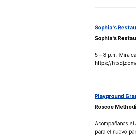
Sophia's Restau
Sophia's Restau
5 – 8 p.m. Mira c
https://hitsdj.co
Playground Gra
Roscoe Methodi
Acompañanos el Ju
para el nuevo par