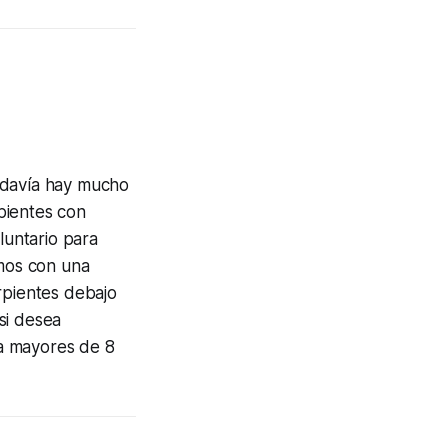
odavía hay mucho
pientes con
untario para
mos con una
rpientes debajo
si desea
a mayores de 8