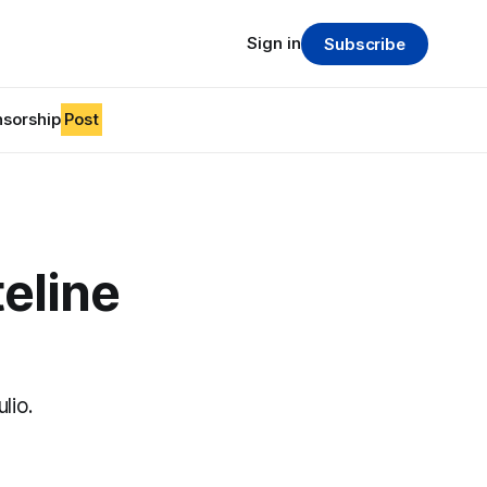
Sign in
Subscribe
sorship
Post
eline
lio.