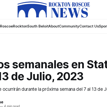
Roscoe
Rockton
South Beloit
About
Community
Contact Us
Spon
os semanales en Stat
13 de Julio, 2023
ocurrirán durante la próxima semana del 7 al 13 de Ju
ne
—
4 min read