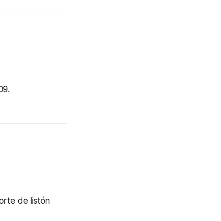
09.
rte de listón