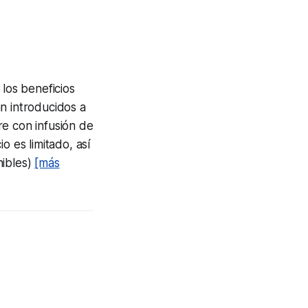
los beneficios
án introducidos a
re con infusión de
o es limitado, así
nibles)
[más