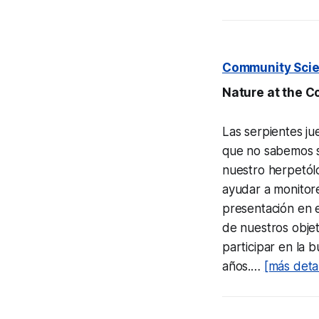
Community Scie
Nature at the C
Las serpientes j
que no sabemos s
nuestro herpetól
ayudar a monitor
presentación en e
de nuestros objet
participar en la
años.…
[más detal